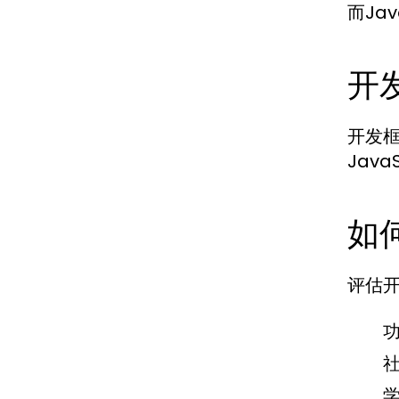
而Ja
开
开发框
Jav
如
评估