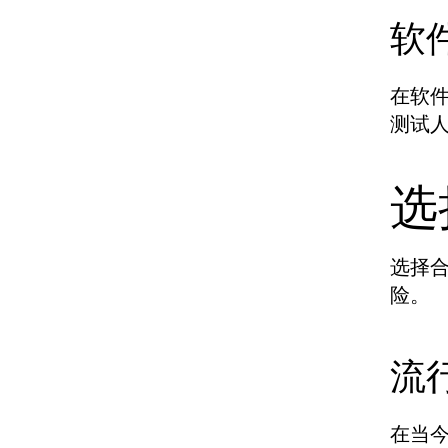
软
在软
测试
选
选择
险。
流
在当