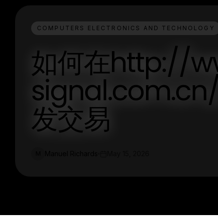
COMPUTERS ELECTRONICS AND TECHNOLOGY
如何在http://w
signal.com
发交易
Manuel Richards
May 15, 2026
M