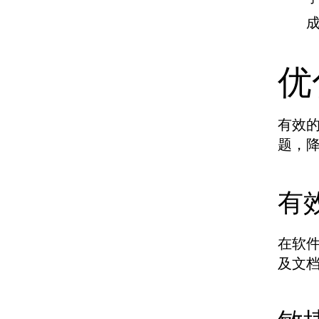
优
有效
题，
有
在软件
及文