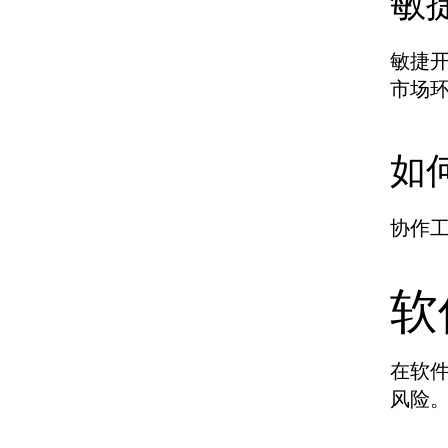
敏
敏捷
市场
如
协作工
软
在软
风险