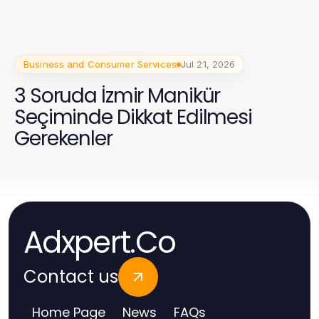
Business and Consumer Services
Jul 21, 2026
3 Soruda İzmir Manikür
Seçiminde Dikkat Edilmesi
Gerekenler
Adxpert.Co
Contact us
Home Page
News
FAQs